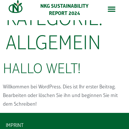
NKG SUSTAINABILITY
KATEGORIE:
REPORT 2024
ENHANCE SUSTAINABILITY PERFORMANCE WITHIN OUR SUPPLY CHAINS
IMPROVE TRANSPARENCY AND ETHICAL CONDUCT IN COLLABORATION WITH DIRECT SUPPLIERS
IMPROVE FARMERS LIVELIHOODS THROUGH VALUE ADDED SERVICES
PROMOTE ENVIRONMENTALLY FRIENDLY AND RESILIENT COFFEE FARMING PRACTICES
ALLGEMEIN
HALLO WELT!
Willkommen bei WordPress. Dies ist Ihr erster Beitrag.
Bearbeiten oder löschen Sie ihn und beginnen Sie mit
dem Schreiben!
IMPRINT